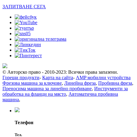
ЗАПИТВАНЕ СЕГА
© Авторско право - 2010-2023: Всички права запазени.
Горещи продукти
-
Карта на сайта
-
AMP мобилни устройства
Фрезова машина за ключове
,
Линейна фреза
,
Пробивна фреза
,
Преносима машина за линейно пробиване
,
Инструменти за
обработка на фланци на място
,
Автоматична пробивна
машина
,
Телефон
Тел.