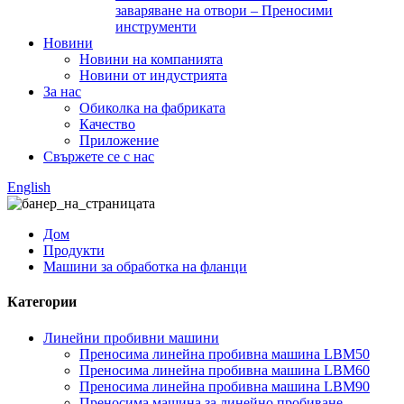
заваряване на отвори – Преносими
инструменти
Новини
Новини на компанията
Новини от индустрията
За нас
Обиколка на фабриката
Качество
Приложение
Свържете се с нас
English
Дом
Продукти
Машини за обработка на фланци
Категории
Линейни пробивни машини
Преносима линейна пробивна машина LBM50
Преносима линейна пробивна машина LBM60
Преносима линейна пробивна машина LBM90
Преносима машина за линейно пробиване