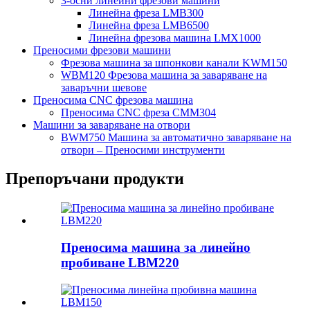
3-осни линейни фрезови машини
Линейна фреза LMB300
Линейна фреза LMB6500
Линейна фрезова машина LMX1000
Преносими фрезови машини
Фрезова машина за шпонкови канали KWM150
WBM120 Фрезова машина за заваряване на
заваръчни шевове
Преносима CNC фрезова машина
Преносима CNC фреза CMM304
Машини за заваряване на отвори
BWM750 Машина за автоматично заваряване на
отвори – Преносими инструменти
Препоръчани продукти
Преносима машина за линейно
пробиване LBM220