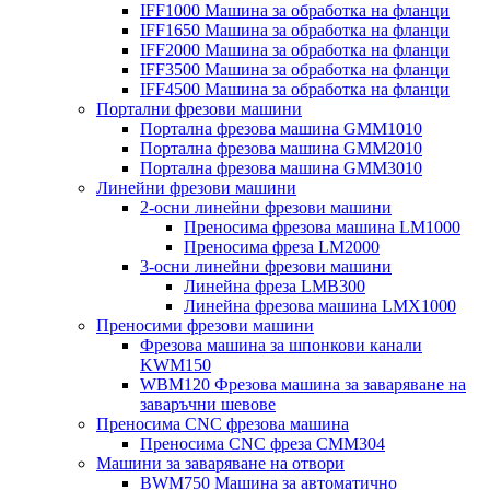
IFF1000 Машина за обработка на фланци
IFF1650 Машина за обработка на фланци
IFF2000 Машина за обработка на фланци
IFF3500 Машина за обработка на фланци
IFF4500 Машина за обработка на фланци
Портални фрезови машини
Портална фрезова машина GMM1010
Портална фрезова машина GMM2010
Портална фрезова машина GMM3010
Линейни фрезови машини
2-осни линейни фрезови машини
Преносима фрезова машина LM1000
Преносима фреза LM2000
3-осни линейни фрезови машини
Линейна фреза LMB300
Линейна фрезова машина LMX1000
Преносими фрезови машини
Фрезова машина за шпонкови канали
KWM150
WBM120 Фрезова машина за заваряване на
заваръчни шевове
Преносима CNC фрезова машина
Преносима CNC фреза CMM304
Машини за заваряване на отвори
BWM750 Машина за автоматично