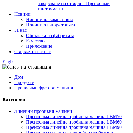
заваряване на отвори – Преносими
инструменти
Новини
Новини на компанията
Новини от индустрията
За нас
Обиколка на фабриката
Качество
Приложение
Свържете се с нас
English
Дом
Продукти
Преносими фрезови машини
Категории
Линейни пробивни машини
Преносима линейна пробивна машина LBM50
Преносима линейна пробивна машина LBM60
Преносима линейна пробивна машина LBM90
Преносима машина за линейно пробиване