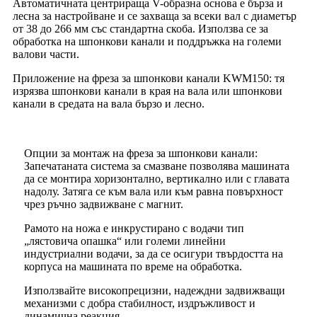
Автоматичната центрираща V-образна основа е бърза и
лесна за настройване и се захваща за всеки вал с диаметър
от 38 до 266 мм със стандартна скоба. Използва се за
обработка на шпонкови канали и поддръжка на големи
валови части.
Приложение на фреза за шпонкови канали KWM150: тя
изрязва шпонкови канали в края на вала или шпонкови
канали в средата на вала бързо и лесно.
Опции за монтаж на фреза за шпонкови канали:
Запечатаната система за смазване позволява машината
да се монтира хоризонтално, вертикално или с главата
надолу. Затяга се към вала или към равна повърхност
чрез ръчно задвижване с магнит.
Рамото на ножа е инкрустирано с водачи тип
„лястовича опашка“ или големи линейни
индустриални водачи, за да се осигури твърдостта на
корпуса на машината по време на обработка.
Използвайте високопрецизни, надеждни задвижващи
механизми с добра стабилност, издръжливост и
динамична реакция.