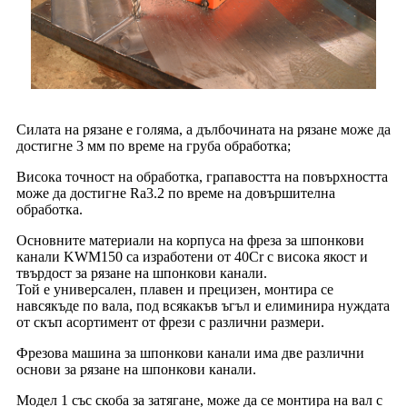
Силата на рязане е голяма, а дълбочината на рязане може да
достигне 3 мм по време на груба обработка;
Висока точност на обработка, грапавостта на повърхността
може да достигне Ra3.2 по време на довършителна
обработка.
Основните материали на корпуса на фреза за шпонкови
канали KWM150 са изработени от 40Cr с висока якост и
твърдост за рязане на шпонкови канали.
Той е универсален, плавен и прецизен, монтира се
навсякъде по вала, под всякакъв ъгъл и елиминира нуждата
от скъп асортимент от фрези с различни размери.
Фрезова машина за шпонкови канали има две различни
основи за рязане на шпонкови канали.
Модел 1 със скоба за затягане, може да се монтира на вал с