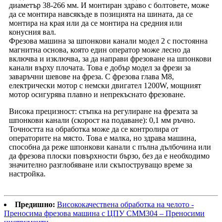
диаметър 38-266 мм. И монтиран здраво с болтовете, може
да се монтира навсякъде в позицията на шината, да се
монтира на края или да се монтира на средния или
конусния вал.
Фрезова машина за шпонкови канали модел 2 с постоянна
магнитна основа, която един оператор може лесно да
включва и изключва, за да направи фрезоване на шпонкови
канали върху плочата. Това е добър модел за фрези за
заваръчни шевове на фреза. С фрезова глава M8,
електрически мотор с немски двигател 1200W, мощният
мотор осигурява плавно и непрекъснато фрезоване.
Висока прецизност: стъпка на регулиране на фрезата за
шпонкови канали (скорост на подаване): 0,1 мм ръчно.
Точността на обработка може да се контролира от
операторите на място. Това е малка, но здрава машина,
способна да реже шпонкови канали с пълна дълбочина или
да фрезова плоски повърхности бързо, без да е необходимо
значително разглобяване или скъпоструващо време за
настройка.
Предишно:
Висококачествена обработка на челото -
Преносима фрезова машина с ЦПУ CMM304 – Преносими