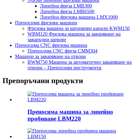
3-осни линейни фрезови машини
Линейна фреза LMB300
Линейна фреза LMB6500
Линейна фрезова машина LMX1000
Преносими фрезови машини
Фрезова машина за шпонкови канали KWM150
WBM120 Фрезова машина за заваряване на
заваръчни шевове
Преносима CNC фрезова машина
Преносима CNC фреза CMM304
Машини за заваряване на отвори
BWM750 Машина за автоматично заваряване на
отвори – Преносими инструменти
Препоръчани продукти
Преносима машина за линейно
пробиване LBM220