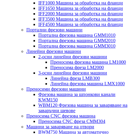
IFF1000 Машина за обработка на фланци
IFF1650 Машина за обработка на фланци
IFF2000 Машина за обработка на фланци
IFF3500 Машина за обработка на фланци
IFF4500 Машина за обработка на фланци
Портални фрезови машини
Портална фрезова машина GMM1010
Портална фрезова машина GMM2010
Портална фрезова машина GMM3010
Линейни фрезови машини
2-осни линейни фрезови машини
Преносима фрезова машина LM1000
Преносима фреза LM2000
3-осни линейни фрезови машини
Линейна фреза LMB300
Линейна фрезова машина LMX1000
Преносими фрезови машини
Фрезова машина за шпонкови канали
KWM150
WBM120 Фрезова машина за заваряване на
заваръчни шевове
Преносима CNC фрезова машина
Преносима CNC фреза CMM304
Машини за заваряване на отвори
BWM750 Машина за автоматично