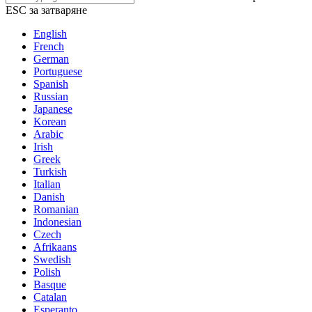
ESC за затваряне
English
French
German
Portuguese
Spanish
Russian
Japanese
Korean
Arabic
Irish
Greek
Turkish
Italian
Danish
Romanian
Indonesian
Czech
Afrikaans
Swedish
Polish
Basque
Catalan
Esperanto