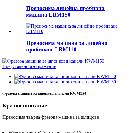
Преносима линейна пробивна
машина LBM150
Преносима машина за линейно
пробиване LBM110
Фрезова машина за шпонкови канали KWM150
Кратко описание:
Преносима твърда фрезова машина за шлицове
Максимален ход (плъзгащ се ход):
152 мм