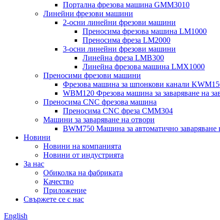
Портална фрезова машина GMM3010
Линейни фрезови машини
2-осни линейни фрезови машини
Преносима фрезова машина LM1000
Преносима фреза LM2000
3-осни линейни фрезови машини
Линейна фреза LMB300
Линейна фрезова машина LMX1000
Преносими фрезови машини
Фрезова машина за шпонкови канали KWM15
WBM120 Фрезова машина за заваряване на за
Преносима CNC фрезова машина
Преносима CNC фреза CMM304
Машини за заваряване на отвори
BWM750 Машина за автоматично заваряване 
Новини
Новини на компанията
Новини от индустрията
За нас
Обиколка на фабриката
Качество
Приложение
Свържете се с нас
English