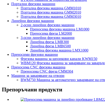
Портални фрезови машини
Портална фрезова машина GMM1010
Портална фрезова машина GMM2010
Портална фрезова машина GMM3010
Линейни фрезови машини
2-осни линейни фрезови машини
Преносима фрезова машина LM1000
Преносима фреза LM2000
3-осни линейни фрезови машини
Линейна фреза LMB300
Линейна фреза LMB6500
Линейна фрезова машина LMX1000
Преносими фрезови машини
Фрезова машина за шпонкови канали KWM150
WBM120 Фрезова машина за заваряване на заваръч
Преносима CNC фрезова машина
Преносима CNC фреза CMM304
Машини за заваряване на отвори
BWM750 Машина за автоматично заваряване на от
Препоръчани продукти