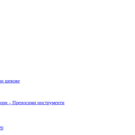
ни шевове
вори – Преносими инструменти