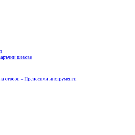
0
варъчни шевове
на отвори – Преносими инструменти