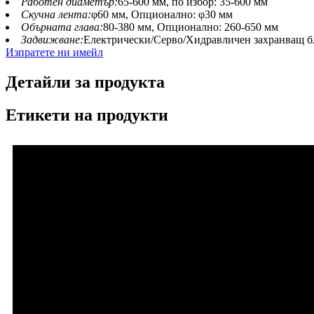
Работен диаметър:
65-600 мм, по избор: 35-600 мм
Скучна лента:
φ60 мм, Опционално: φ30 мм
Обърната глава:
80-380 мм, Опционално: 260-650 мм
Задвижване:
Електрически/Серво/Хидравличен захранващ б
Изпратете ни имейл
Детайли за продукта
Етикети на продукти