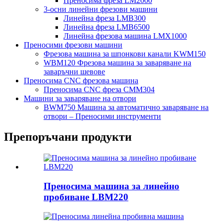
Преносима фреза LM2000
3-осни линейни фрезови машини
Линейна фреза LMB300
Линейна фреза LMB6500
Линейна фрезова машина LMX1000
Преносими фрезови машини
Фрезова машина за шпонкови канали KWM150
WBM120 Фрезова машина за заваряване на
заваръчни шевове
Преносима CNC фрезова машина
Преносима CNC фреза CMM304
Машини за заваряване на отвори
BWM750 Машина за автоматично заваряване на
отвори – Преносими инструменти
Препоръчани продукти
Преносима машина за линейно
пробиване LBM220