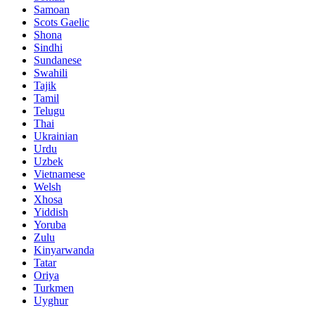
Samoan
Scots Gaelic
Shona
Sindhi
Sundanese
Swahili
Tajik
Tamil
Telugu
Thai
Ukrainian
Urdu
Uzbek
Vietnamese
Welsh
Xhosa
Yiddish
Yoruba
Zulu
Kinyarwanda
Tatar
Oriya
Turkmen
Uyghur