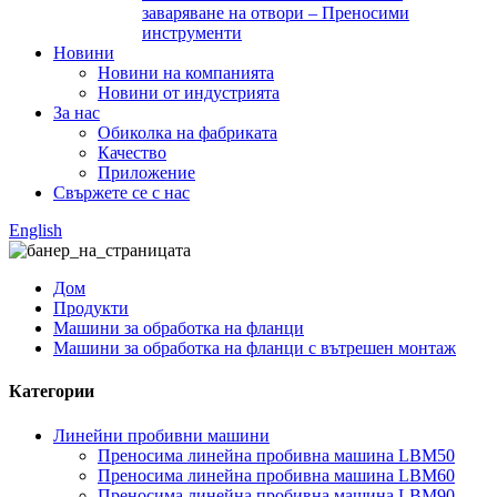
заваряване на отвори – Преносими
инструменти
Новини
Новини на компанията
Новини от индустрията
За нас
Обиколка на фабриката
Качество
Приложение
Свържете се с нас
English
Дом
Продукти
Машини за обработка на фланци
Машини за обработка на фланци с вътрешен монтаж
Категории
Линейни пробивни машини
Преносима линейна пробивна машина LBM50
Преносима линейна пробивна машина LBM60
Преносима линейна пробивна машина LBM90