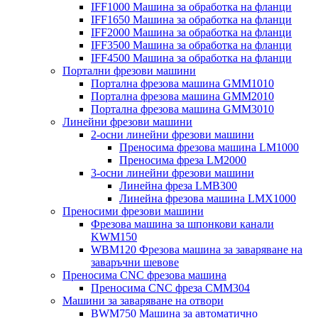
IFF1000 Машина за обработка на фланци
IFF1650 Машина за обработка на фланци
IFF2000 Машина за обработка на фланци
IFF3500 Машина за обработка на фланци
IFF4500 Машина за обработка на фланци
Портални фрезови машини
Портална фрезова машина GMM1010
Портална фрезова машина GMM2010
Портална фрезова машина GMM3010
Линейни фрезови машини
2-осни линейни фрезови машини
Преносима фрезова машина LM1000
Преносима фреза LM2000
3-осни линейни фрезови машини
Линейна фреза LMB300
Линейна фрезова машина LMX1000
Преносими фрезови машини
Фрезова машина за шпонкови канали
KWM150
WBM120 Фрезова машина за заваряване на
заваръчни шевове
Преносима CNC фрезова машина
Преносима CNC фреза CMM304
Машини за заваряване на отвори
BWM750 Машина за автоматично